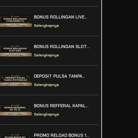
BONUS ROLLINGAN LIVE...
Selengkapnya
BONUS ROLLINGAN SLOT...
Selengkapnya
DEPOSIT PULSA TANPA...
Selengkapnya
BONUS REFFERAL KAPAL...
Selengkapnya
PROMO RELOAD BONUS 1...