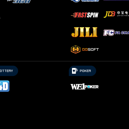
OTTERY
POKER