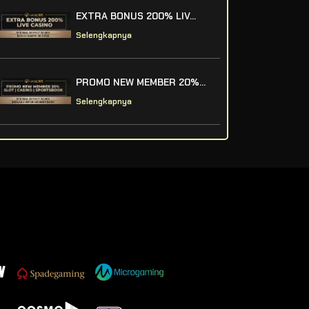
EXTRA BONUS 200% LIV...
Selengkapnya
PROMO NEW MEMBER 20%...
Selengkapnya